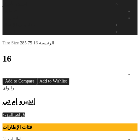
أحدث الأخبار
التوظيف
اتصل بنا
معلومات الإتصال
فروعنا
الرئيسية
16
75
285
Tire Size
16
Add to Compare
Add to Wishlist
رانواي
إنديرو إم تي
قراءة المزيد
فئات الإطارات
إطارات
51