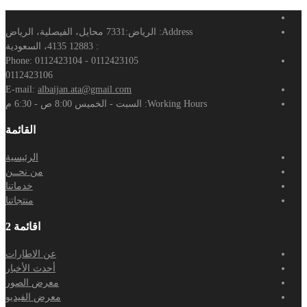
Address:
الرياض:7331 محايل، الفيصلية، الرياض
: 12883 4135، السعودية
Phone:
0112423104 - 0112423105
0112423106
E-mail:
albaijan.ata@gmail.com
Working Hours:
السبت - الخميس 8:00 ص - 6:30 م
القائمة
الرئيسية
من نحــن
خدماتنا
منتجاتنا
اقائمة 2
عن الاطارات
أحدث الأخبار
معرض الصور
معرض الفيديو