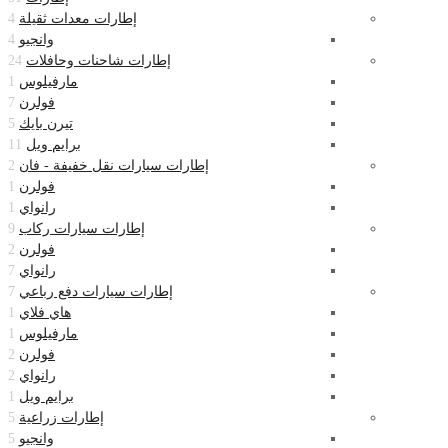
إطارات معدات ثقيلة
4
وانجيو
4
إطارات شاحنات وحافلات
24
مارفيلوس
1
فولرن
7
تيرن بايك
5
برايم ويل
11
إطارات سيارات نقل خفيفة - فان
2
فولرن
1
رانواي
1
إطارات سيارات ركاب
9
فولرن
2
رانواي
7
إطارات سيارات دفع رباعي
7
هاي فلاي
1
مارفيلوس
1
فولرن
2
رانواي
2
برايم ويل
1
إطارات زراعية
5
وانجيو
5