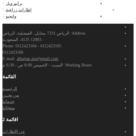
برايم ويل
1
إطارات زراعية
5
وانجيو
5
Address:
الرياض:7331 محايل، الفيصلية، الرياض
: 12883 4135، السعودية
Phone:
0112423104 - 0112423105
0112423106
E-mail:
albaijan.ata@gmail.com
Working Hours:
السبت - الخميس 8:00 ص - 6:30 م
القائمة
الرئيسية
من نحــن
خدماتنا
منتجاتنا
اقائمة 2
عن الاطارات