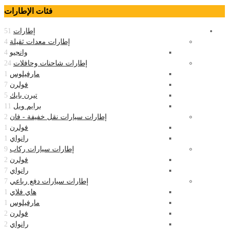
فئات الإطارات
إطارات
51
إطارات معدات ثقيلة
4
وانجيو
4
إطارات شاحنات وحافلات
24
مارفيلوس
1
فولرن
7
تيرن بايك
5
برايم ويل
11
إطارات سيارات نقل خفيفة - فان
2
فولرن
1
رانواي
1
إطارات سيارات ركاب
9
فولرن
2
رانواي
7
إطارات سيارات دفع رباعي
7
هاي فلاي
1
مارفيلوس
1
فولرن
2
رانواي
2