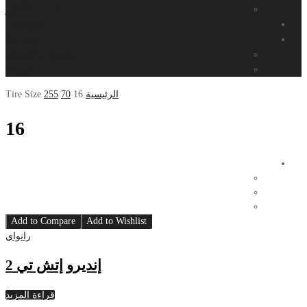
أحدث الأخبار
التوظيف
اتصل بنا
معلومات الإتصال
فروعنا
الرئيسية
16
70
255
Tire Size
16
Add to Compare
Add to Wishlist
رانواي
إنديرو إتش تي 2
قراءة المزيد