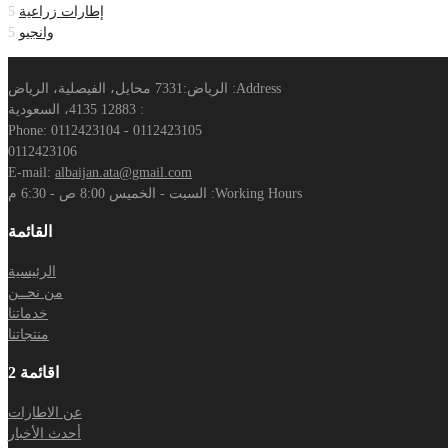
إطارات زراعية
5
وانجيو
5
Address:
الرياض:7331 محايل، الفيصلية، الرياض
: 12883 4135، السعودية
Phone:
0112423104 - 0112423105
0112423106
E-mail:
albaijan.ata@gmail.com
Working Hours:
السبت - الخميس 8:00 ص - 6:30 م
القائمة
الرئيسية
من نحــن
خدماتنا
منتجاتنا
اقائمة 2
عن الاطارات
أحدث الأخبار