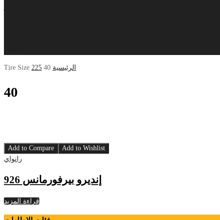
أحدث الأخبار
التوظيف
اتصل بنا
معلومات الإتصال
فروعنا
الرئيسية
40
225
Tire Size
40
Add to Compare
Add to Wishlist
رانواي
إنديرو بيرفورمانس 926
قراءة المزيد