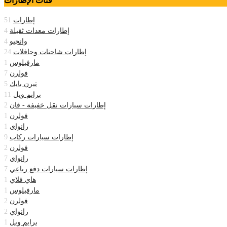
فئات الإطارات
إطارات
51
إطارات معدات ثقيلة
4
وانجيو
4
إطارات شاحنات وحافلات
24
مارفيلوس
1
فولرن
7
تيرن بايك
5
برايم ويل
11
إطارات سيارات نقل خفيفة - فان
2
فولرن
1
رانواي
1
إطارات سيارات ركاب
9
فولرن
2
رانواي
7
إطارات سيارات دفع رباعي
7
هاي فلاي
1
مارفيلوس
1
فولرن
2
رانواي
2
برايم ويل
1