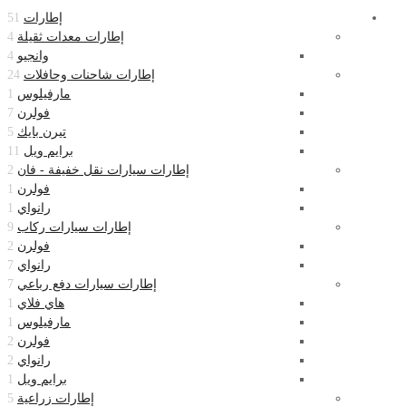
إطارات
51
إطارات معدات ثقيلة
4
وانجيو
4
إطارات شاحنات وحافلات
24
مارفيلوس
1
فولرن
7
تيرن بايك
5
برايم ويل
11
إطارات سيارات نقل خفيفة - فان
2
فولرن
1
رانواي
1
إطارات سيارات ركاب
9
فولرن
2
رانواي
7
إطارات سيارات دفع رباعي
7
هاي فلاي
1
مارفيلوس
1
فولرن
2
رانواي
2
برايم ويل
1
إطارات زراعية
5