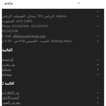
وانجيو
5
Address:
الرياض:7331 محايل، الفيصلية، الرياض
: 12883 4135، السعودية
Phone:
0112423104 - 0112423105
0112423106
E-mail:
albaijan.ata@gmail.com
Working Hours:
السبت - الخميس 8:00 ص - 6:30 م
القائمة
الرئيسية
من نحــن
خدماتنا
منتجاتنا
اقائمة 2
عن الاطارات
أحدث الأخبار
معرض الصور