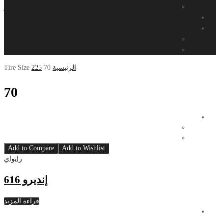
أحدث الأخبار
التوظيف
اتصل بنا
معلومات الإتصال
فروعنا
الرئيسية
70
225
Tire Size
70
Add to Compare
Add to Wishlist
رانواي
إنديرو 616
قراءة المزيد