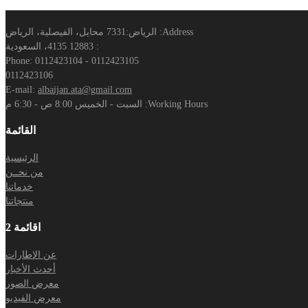
Address:
الرياض:7331 محايل، الفيصلية، الرياض
: 12883 4135، السعودية
Phone:
0112423104 - 0112423105
0112423106
E-mail:
albaijan.ata@gmail.com
Working Hours:
السبت - الخميس 8:00 ص - 6:30 م
القائمة
الرئيسية
من نحــن
خدماتنا
منتجاتنا
اقائمة 2
عن الاطارات
أحدث الأخبار
معرض الصور
معرض الفيديو