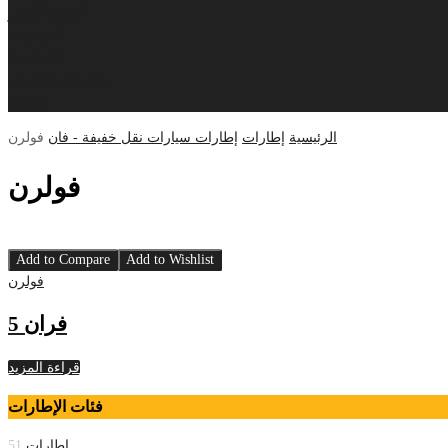
أحدث الأخبار
التوظيف
اتصل بنا
معلومات الإتصال
فروعنا
الرئيسية
إطارات
إطارات سيارات نقل خفيفة - فان
فولرن
فولرن
Add to Compare
Add to Wishlist
فولرن
فران 5
قراءة المزيد
فئات الإطارات
إطارات
51